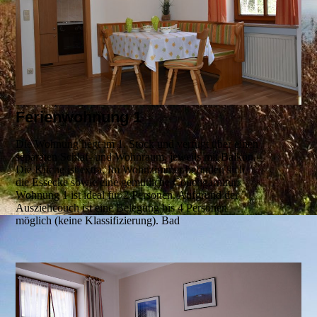
Ferienwohnung 1
Die Wohnung liegt im 1. Stock und verfügt über einen
separaten Schlaf- und Wohnraum, jeweils mit Balkon.
Die Küche ist extra. Im Wohnzimmer befinden sich
die Essecke sowie eine gemütliche Couchgarnitur.
Wohnung 1 ist ideal für 2 Personen. Aufgrund der
Ausziehcouch ist eine Belegung bis 4 Personen
möglich (keine Klassifizierung). Bad